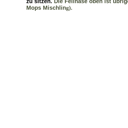
zu sitzen.
Die Fellnase oben ist übri
Mops Mischlin
g).